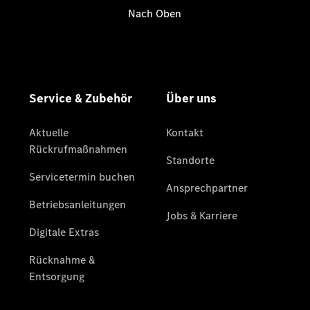
Übersicht
Unfallreparaturen
SmallRepair
Rücknahme
&
Entsorgung
Wartung
Reparatur
Service-
und
Garantie-
Pakete
Mobile
Service
Fleet
Services
Elektrofahrzeug-