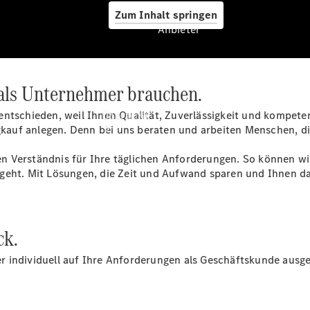
Zum Inhalt springen
Anbieter
 als Unternehmer brauchen.
Anbieter
entschieden, weil Ihnen Qualität, Zuverlässigkeit und kompet
Übersicht
auf anlegen. Denn bei uns beraten und arbeiten Menschen, di
n Verständnis für Ihre täglichen Anforderungen. So können 
 geht. Mit Lösungen, die Zeit und Aufwand sparen und Ihnen d
Startseite
ck.
Ansprechpartner
finden
 individuell auf Ihre Anforderungen als Geschäftskunde ausge
Probefahrt
vereinbaren
Beratung