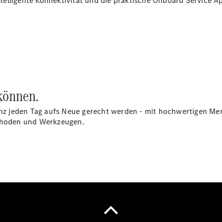
elligente Konnektivität und die praktische Onboard Service
Ap
Übersicht
Finanzdienste
Reifen &
Kompletträder
 können.
z jeden Tag aufs Neue gerecht werden - mit hochwertigen Mer
hoden und Werkzeugen.
Reifen- und
Komplettradschutz
EU-
Reifenlabel
Transporter-
Service