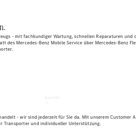
vereinbaren
Servicetermin
vereinbaren
Tel: +49
n.
6204
607570
zeugs - mit fachkundiger Wartung, schnellen Reparaturen und d
tatt des Mercedes-Benz Mobile
Service
über Mercedes-Benz Flee
orter.
Kaufen
handelt - wir sind jederzeit für Sie da. Mit unserem Customer
r Transporter und individueller Unterstützung.