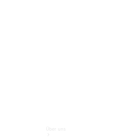
Terminbuchung
Pannen- &
Schadenhilfe
Service für
Reisemobile
Teile &
Zubehör
Rückrufe &
Umrüstungen
Gebrauchtwagen
Über uns