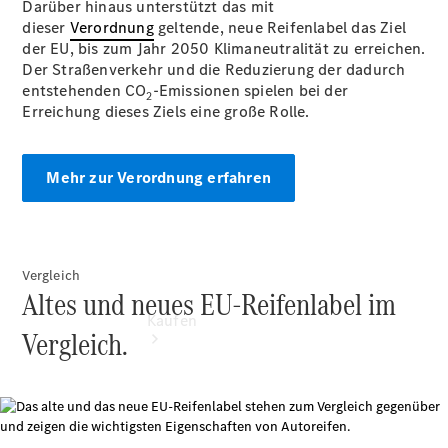
Darüber hinaus unterstützt das mit
vereinbaren
dieser
Verordnung
Servicetermin
geltende, neue Reifenlabel das Ziel
der EU, bis zum Jahr 2050 Klimaneutralität zu erreichen.
vereinbaren
Der Straßenverkehr und die Reduzierung der dadurch
Tel: +49
entstehenden CO
6204
-Emissionen spielen bei der
2
Erreichung dieses Ziels eine große Rolle.
607570
Mehr zur Verordnung erfahren
Vergleich
Altes und neues EU-Reifenlabel im
Kaufen
Vergleich.