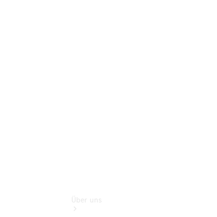
Terminbuchung
Pannen- &
Schadenhilfe
Service für
Reisemobile
Teile &
Zubehör
Rückrufe &
Umrüstungen
Gebrauchtwagen
Über uns