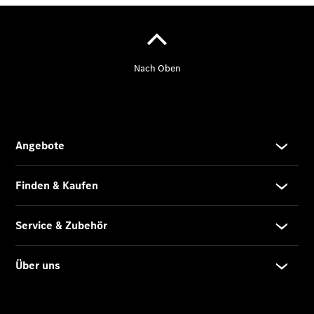
Übersicht
Finanzdienste
Reifen &
Kompletträder
Reifen- und
Komplettradschutz
EU-
Reifenlabel
Transporter-
Service