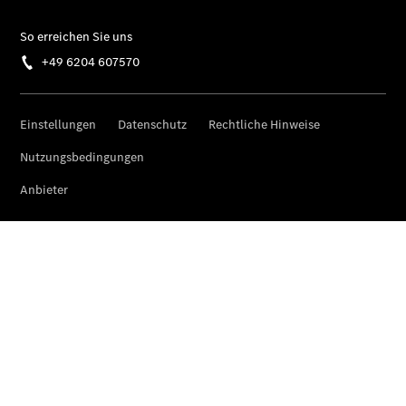
Übersicht
Unfallreparaturen
SmallRepair
Rücknahme
&
Entsorgung
Wartung
Reparatur
Service-
und
Garantie-
Pakete
Mobile
Service
Fleet
Services
Elektrofahrzeug-