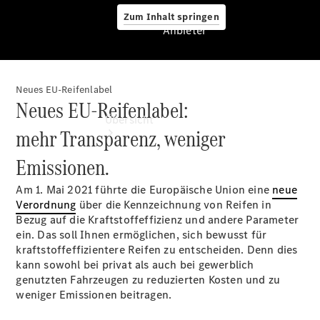
Zum Inhalt springen
Anbieter
Neues EU-Reifenlabel
Anbieter
Neues EU-Reifenlabel:
Übersicht
mehr Transparenz, weniger
Emissionen.
Am 1. Mai 2021 führte die Europäische Union eine
neue
Verordnung
über die Kennzeichnung von Reifen in
Bezug auf die Kraftstoffeffizienz und andere Parameter
ein. Das soll Ihnen ermöglichen, sich bewusst für
Startseite
kraftstoffeffizientere Reifen zu entscheiden. Denn dies
Ansprechpartner
kann sowohl bei privat als auch bei gewerblich
finden
genutzten Fahrzeugen zu reduzierten Kosten und zu
Probefahrt
weniger Emissionen beitragen.
vereinbaren
Beratung