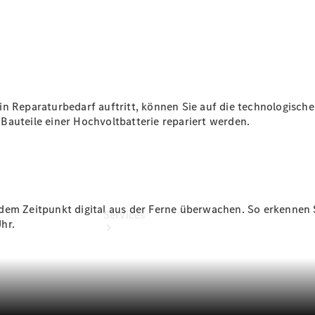
Übersicht
Gebrauchtwagensuche
Digitale
Extras
ein Reparaturbedarf auftritt, können Sie auf die technologis
Bauteile einer Hochvoltbatterie repariert werden.
em Zeitpunkt digital aus der Ferne überwachen. So erkennen Sie
Services
hr.