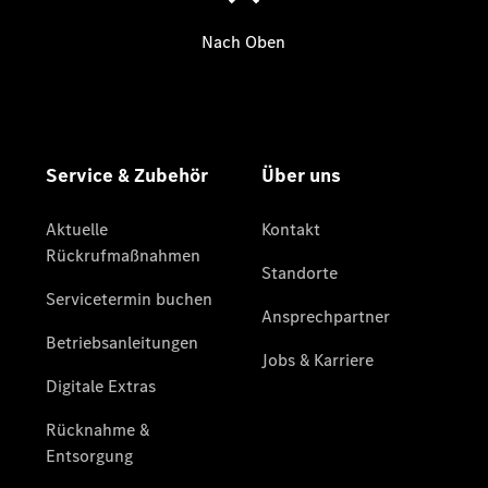
Übersicht
Unfallreparaturen
SmallRepair
Rücknahme
&
Entsorgung
Wartung
Reparatur
Service-
und
Garantie-
Pakete
Mobile
Service
Fleet
Services
Elektrofahrzeug-