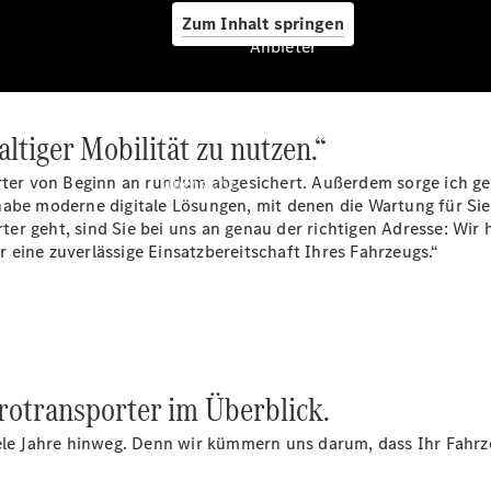
Zum Inhalt springen
Anbieter
altiger Mobilität zu nutzen.“
Anbieter
rter von Beginn an rundum abgesichert. Außerdem sorge ich ger
Übersicht
habe moderne digitale Lösungen, mit denen die Wartung für Si
r geht, sind Sie bei uns an genau der richtigen Adresse: Wir h
 eine zuverlässige Einsatzbereitschaft Ihres Fahrzeugs.“
Startseite
Ansprechpartner
rotransporter im Überblick.
finden
Probefahrt
iele Jahre hinweg. Denn wir kümmern uns darum, dass Ihr Fahrz
vereinbaren
Beratung