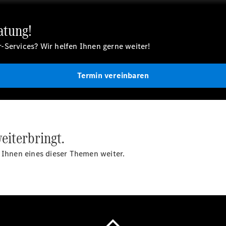
Übersicht
Finanzdienste
atung!
Reifen &
Kompletträder
-Services? Wir helfen Ihnen gerne weiter!
Termin vereinbaren
Reifen- und
eiterbringt.
Komplettradschutz
EU-
 Ihnen eines dieser Themen weiter.
Reifenlabel
Transporter-
Service