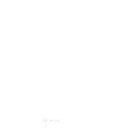
Terminbuchung
Pannen- &
Schadenhilfe
Service für
Reisemobile
Teile &
Zubehör
Rückrufe &
Umrüstungen
Gebrauchtwagen
Über uns