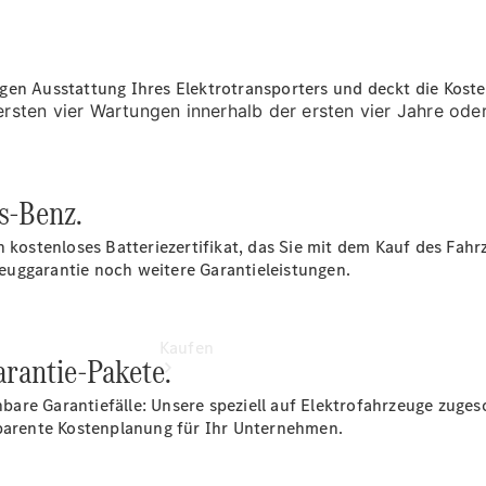
vereinbaren
Servicetermin
vereinbaren
Tel: +49
gen Ausstattung Ihres Elektrotransporters und deckt die Kost
6204
 ersten vier Wartungen innerhalb der ersten vier Jahre ode
607570
s-Benz.
n kostenloses Batteriezertifikat, das Sie mit dem Kauf des Fa
euggarantie noch weitere Garantieleistungen.
Kaufen
rantie-Pakete.
are Garantiefälle: Unsere speziell auf Elektrofahrzeuge zuge
sparente Kostenplanung für Ihr Unternehmen.