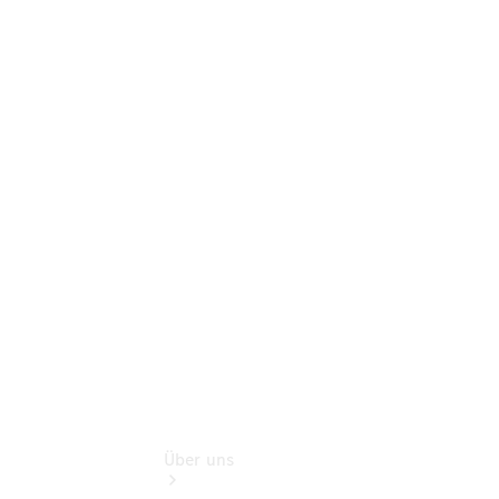
Terminbuchung
Pannen- &
Schadenhilfe
Service für
Reisemobile
Teile &
Zubehör
Rückrufe &
Umrüstungen
Gebrauchtwagen
Über uns