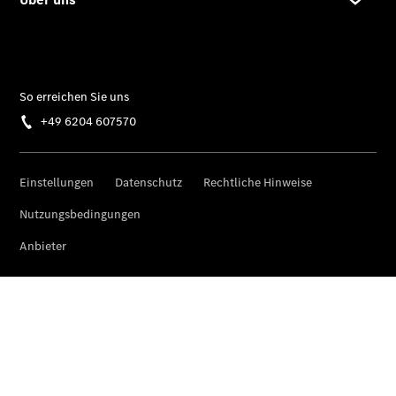
Übersicht
Unfallreparaturen
SmallRepair
Rücknahme
&
Entsorgung
Wartung
Reparatur
Service-
und
Garantie-
Pakete
Mobile
Service
Fleet
Services
Elektrofahrzeug-